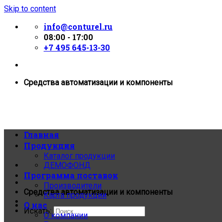
Skip to content
info@conturel.ru
08:00 - 17:00
+7 495 645-13-30
Средства автоматизации и компоненты
Главная
Продукция
Каталог продукции
ДЕМОФОНД
Программа поставок
Производители
Средства автоматизации и компоненты
Карта продукции
О нас
Искать:
О компании