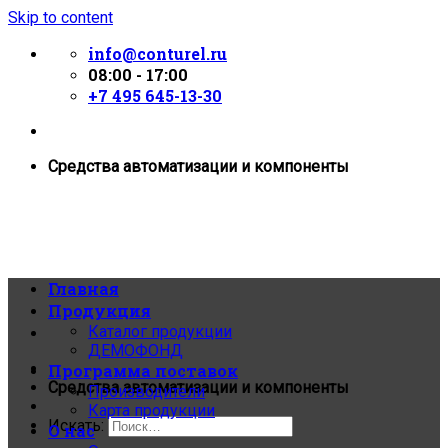
Skip to content
info@conturel.ru
08:00 - 17:00
+7 495 645-13-30
Средства автоматизации и компоненты
Главная
Продукция
Каталог продукции
ДЕМОФОНД
Программа поставок
Средства автоматизации и компоненты
Производители
Карта продукции
Искать:
О нас